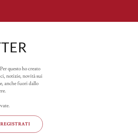
TTER
Per questo ho creato
i, notizie, novità sui
e, anche fuori dallo
ere.
rvate.
REGISTRATI