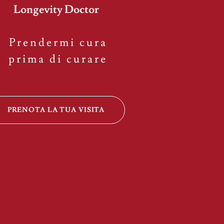
Longevity Doctor
P r e n d e r m i c u r a
p r i m a d i c u r a r e
PRENOTA LA TUA VISITA