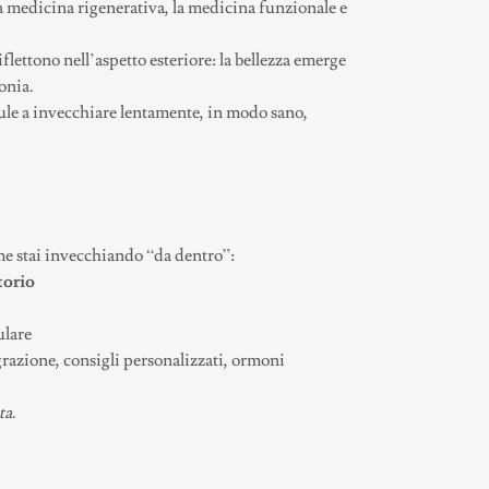
 la medicina rigenerativa, la medicina funzionale e
iflettono nell’aspetto esteriore: la bellezza emerge
onia.
ule a invecchiare lentamente, in modo sano,
 stai invecchiando “da dentro”:
torio
ulare
egrazione, consigli personalizzati, ormoni
ta
.