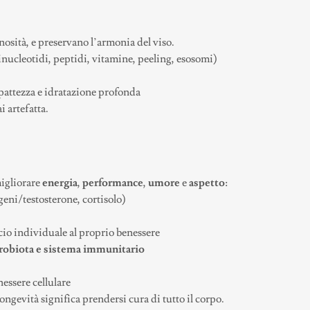
osità, e preservano l’armonia del viso.
inucleotidi, peptidi, vitamine, peeling, esosomi)
mpattezza e idratazione profonda
i artefatta.
igliorare
energia
,
performance
,
umore
e
aspetto
:
eni/testosterone, cortisolo)
occio individuale al proprio benessere
robiota e sistema immunitario
nessere cellulare
ongevità significa prendersi cura di tutto il corpo.