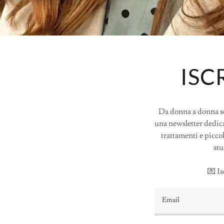
ISC
Da donna a donna so
una newsletter dedica
trattamenti e picco
stu
💌 Is
Email